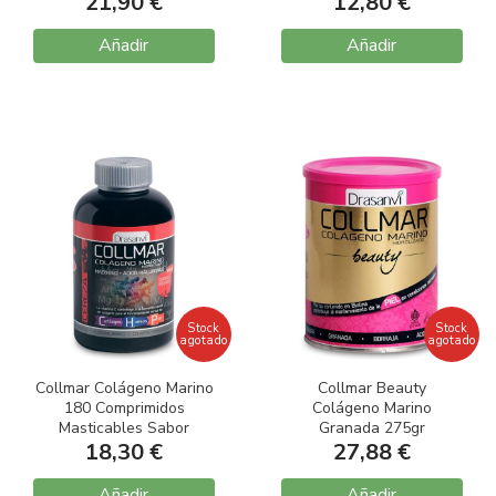
21,90 €
12,80 €
Sabor Vainilla 300gr
Añadir
Añadir
Stock
Stock
agotado
agotado
Collmar Colágeno Marino
Collmar Beauty
180 Comprimidos
Colágeno Marino
Masticables Sabor
Granada 275gr
18,30 €
Cereza
27,88 €
Añadir
Añadir