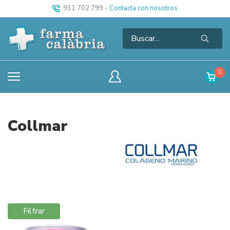
931 702 799
-
Contacta con nosotros
0
Collmar
Filtrar