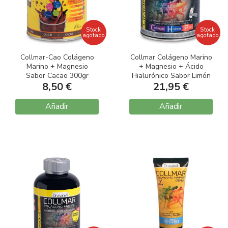
Stock
Stock
agotado
agotado
Collmar-Cao Colágeno
Collmar Colágeno Marino
Marino + Magnesio
+ Magnesio + Ácido
Sabor Cacao 300gr
Hialurónico Sabor Limón
8,50 €
21,95 €
300gr
Añadir
Añadir