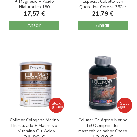
+ Magnesio + Ácido
Especial Cabello con
Hialurónico 180
Queratina Cereza 350gr
comprimidos
17,57 €
21,79 €
Añadir
Añadir
Stock
Stock
agotado
agotado
Collmar Colageno Marino
Collmar Colágeno Marino
Hidrolizado + Magnesio
180 Comprimidos
+ Vitamina C + Ácido
masticables sabor Choco
Hialuronico + Cúrcuma
Galleta