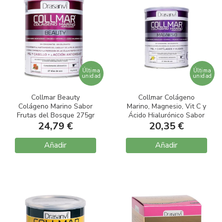
Última
Última
unidad
unidad
Collmar Beauty
Collmar Colágeno
Colágeno Marino Sabor
Marino, Magnesio, Vit C y
Frutas del Bosque 275gr
Ácido Hialurónico Sabor
24,79 €
Vainilla 300gr
20,35 €
Añadir
Añadir