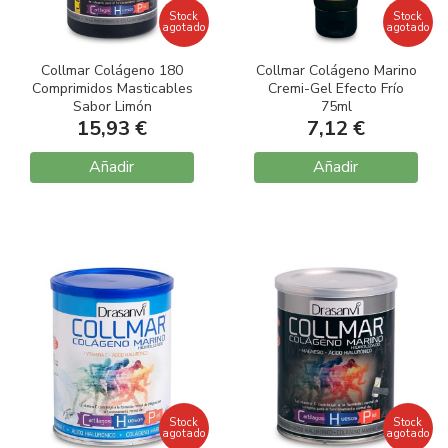
Stock
Stock
agotado
agotado
Collmar Colágeno 180
Collmar Colágeno Marino
Comprimidos Masticables
Cremi-Gel Efecto Frío
Sabor Limón
75ml
15,93 €
7,12 €
Añadir
Añadir
Stock
Stock
agotado
agotado