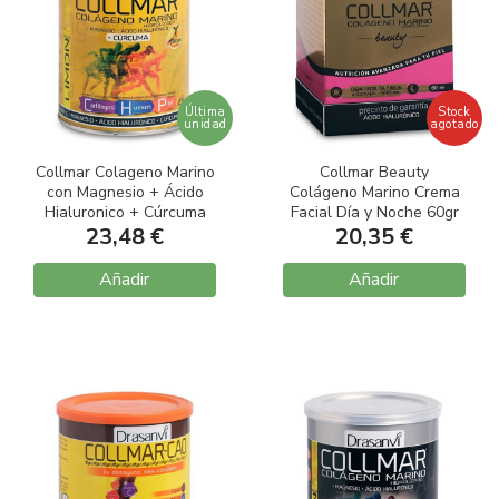
Última
Stock
unidad
agotado
Collmar Colageno Marino
Collmar Beauty
con Magnesio + Ácido
Colágeno Marino Crema
Hialuronico + Cúrcuma
Facial Día y Noche 60gr
Sabor Limón 300gr
23,48 €
20,35 €
Añadir
Añadir