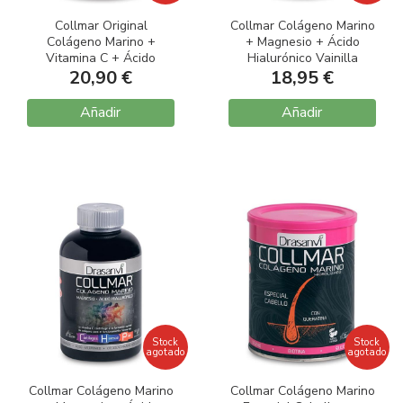
Collmar Original
Collmar Colágeno Marino
Colágeno Marino +
+ Magnesio + Ácido
Vitamina C + Ácido
Hialurónico Vainilla
Hialurónico 275gr
20,90 €
18,95 €
300gr
Añadir
Añadir
Stock
Stock
agotado
agotado
Collmar Colágeno Marino
Collmar Colágeno Marino