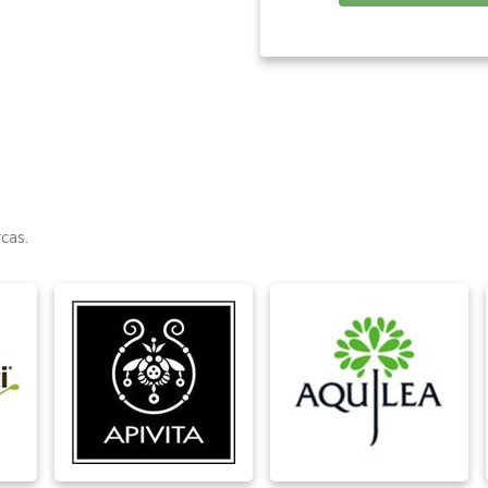
Item
1
of
9
cas.