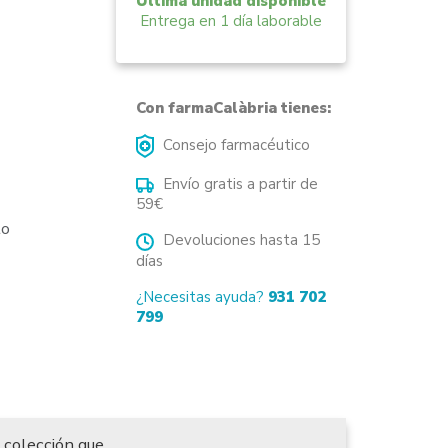
Última unidad disponible
Entrega en 1 día laborable
Con farmaCalàbria tienes:
Consejo farmacéutico
Envío gratis a partir de
59€
to
Devoluciones hasta 15
días
¿Necesitas ayuda?
931 702
799
 colección que