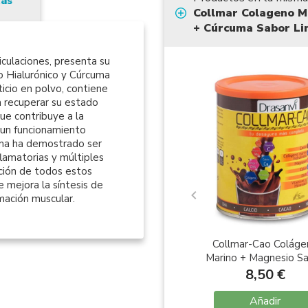
tas
Collmar Colageno Ma
+ Cúrcuma Sabor Li
ticulaciones, presenta su
 Hialurónico y Cúrcuma
cio en polvo, contiene
a recuperar su estado
ue contribuye a la
 un funcionamiento
cuma ha demostrado ser
lamatorias y múltiples
ación de todos estos
e mejora la síntesis de
rmación muscular.
Collmar-Cao Coláge
Marino + Magnesio S
Cacao 300gr
8,50 €
Añadir