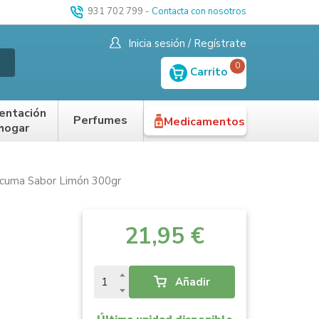
931 702 799
-
Contacta con nosotros
Inicia sesión / Regístrate
0
Carrito
entación
Perfumes
Medicamentos
 hogar
úrcuma Sabor Limón 300gr
21,95 €
Añadir