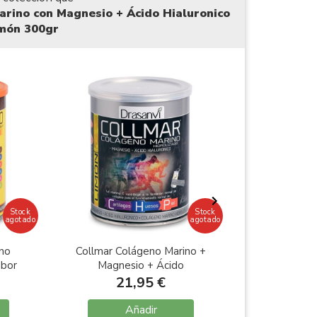
rino con Magnesio + Ácido Hialuronico
món 300gr
Stock
Stock
agotado
agotado
no
Collmar Colágeno Marino +
Collmar 
abor
Magnesio + Ácido
Comprimid
Hialurónico Sabor Limón
Sab
21,95 €
15
300gr
Añadir
A