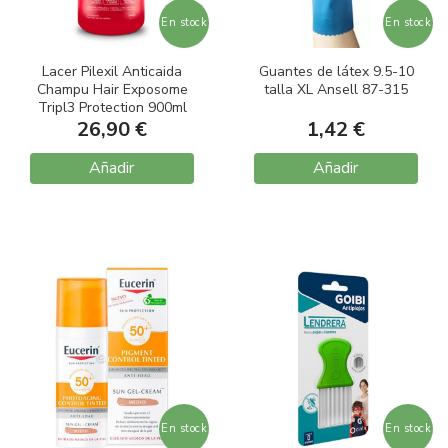
En stock
En stock
Lacer Pilexil Anticaida
Guantes de látex 9.5-10
Champu Hair Exposome
talla XL Ansell 87-315
Tripl3 Protection 900ml
26,90 €
1,42 €
Añadir
Añadir
En stock
En stock