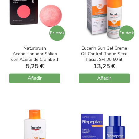
En stock
En stock
Naturbrush
Eucerin Sun Gel Creme
Acondicionador Sólido
Oil Control Toque Seco
con Aceite de Crambe 1
Facial SPF30 50ml
5,25 €
unidad
13,25 €
Añadir
Añadir