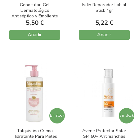
Genocutan Gel
Isdin Reparador Labial
Dermatológico
Stick 4gr
Antiséptico y Emoliente
5,50 €
750ml
5,22 €
Añadir
Añadir
En stock
En stock
Talquistina Crema
Avene Protector Solar
Hidratante Para Pieles
SPF50+ Antimanchas