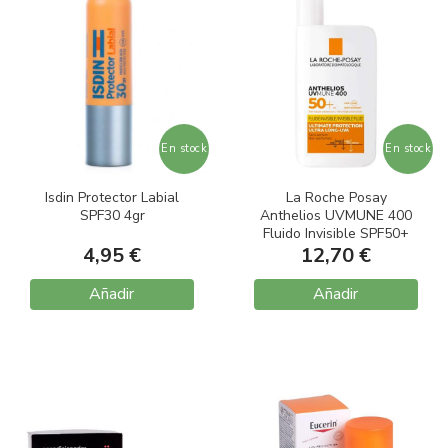
En stock
En stock
Isdin Protector Labial
La Roche Posay
SPF30 4gr
Anthelios UVMUNE 400
Fluido Invisible SPF50+
4,95 €
Sin Perfume 50ml
12,70 €
Añadir
Añadir