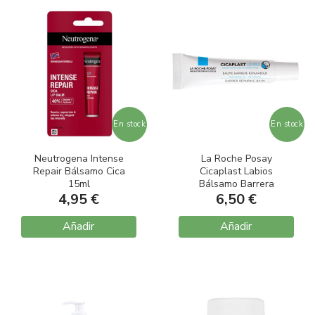
En stock
En stock
Neutrogena Intense
La Roche Posay
Repair Bálsamo Cica
Cicaplast Labios
15ml
Bálsamo Barrera
4,95 €
Reparador 7,5ml
6,50 €
Añadir
Añadir