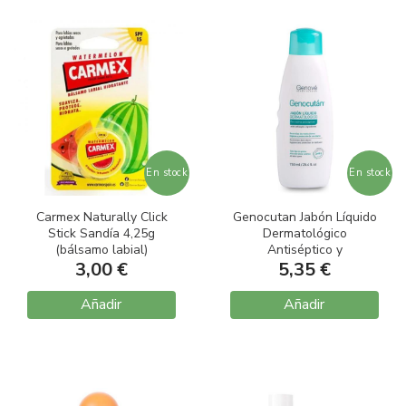
En stock
En stock
Carmex Naturally Click
Genocutan Jabón Líquido
Stick Sandía 4,25g
Dermatológico
(bálsamo labial)
Antiséptico y
3,00 €
Dermoprotector 750ml
5,35 €
Añadir
Añadir