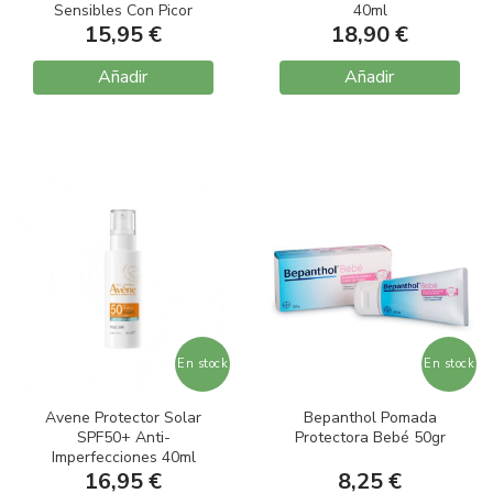
Sensibles Con Picor
40ml
15,95 €
400ml
18,90 €
Añadir
Añadir
En stock
En stock
Avene Protector Solar
Bepanthol Pomada
SPF50+ Anti-
Protectora Bebé 50gr
Imperfecciones 40ml
16,95 €
8,25 €