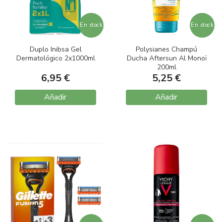
En stock
En stock
Duplo Inibsa Gel
Polysianes Champú
Dermatológico 2x1000ml
Ducha Aftersun Al Monoï
200ml
6,95 €
5,25 €
Añadir
Añadir