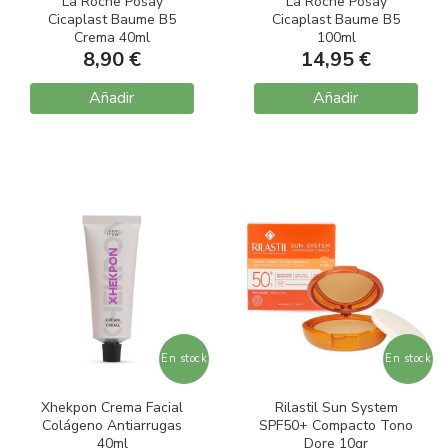
La Roche Posay
La Roche Posay
Cicaplast Baume B5
Cicaplast Baume B5
Crema 40ml
100ml
8,90 €
14,95 €
Añadir
Añadir
En stock
En stock
Xhekpon Crema Facial
Rilastil Sun System
Colágeno Antiarrugas
SPF50+ Compacto Tono
40ml
Dore 10gr