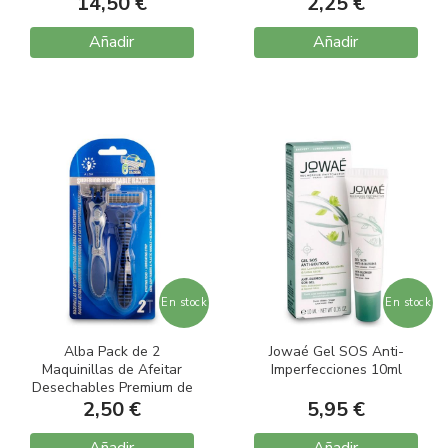
14,50 €
2,25 €
Añadir
Añadir
En stock
En stock
Alba Pack de 2
Jowaé Gel SOS Anti-
Maquinillas de Afeitar
Imperfecciones 10ml
Desechables Premium de
2,50 €
6 Hojas
5,95 €
Añadir
Añadir