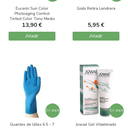
Eucerin Sun Color
Goibi Retira Lendrera
Photoaging Control
Tinted Color Tono Medio
SPF50+ Gel-Crema 50ml
13,90 €
5,95 €
Añadir
Añadir
En stock
En stock
Guantes de látex 6.5 - 7
Jowaé Gel Vitaminado