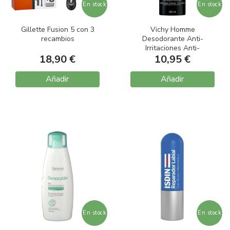
En stock
En stock
Gillette Fusion 5 con 3
Vichy Homme
recambios
Desodorante Anti-
Irritaciones Anti-
18,90 €
Manchas 125 ml
10,95 €
Añadir
Añadir
En stock
En stock