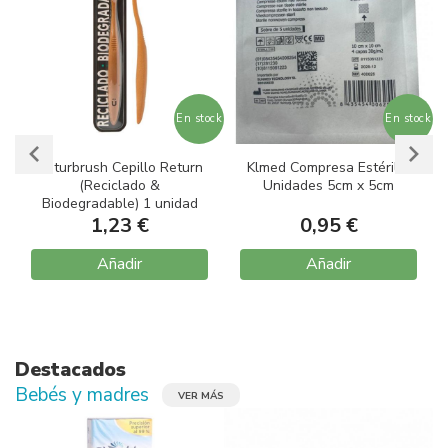
ock
En stock
En stock
Naturbrush Cepillo Return
Klmed Compresa Estéril 5
(Reciclado &
Unidades 5cm x 5cm
Biodegradable) 1 unidad
1,23 €
0,95 €
Añadir
Añadir
Item
1
of
10
Destacados
Bebés y madres
VER MÁS