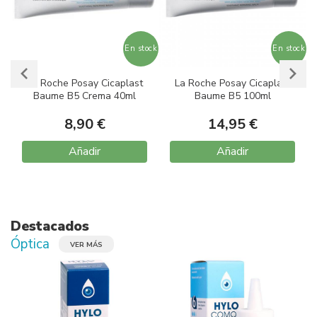
ock
En stock
En stock
La Roche Posay Cicaplast
La Roche Posay Cicaplast
Baume B5 Crema 40ml
Baume B5 100ml
8,90 €
14,95 €
Añadir
Añadir
Item
1
of
10
Destacados
Óptica
VER MÁS