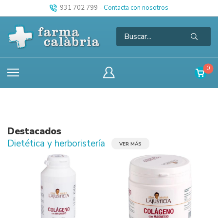
931 702 799
-
Contacta con nosotros
0
Destacados
Dietética y herboristería
VER MÁS