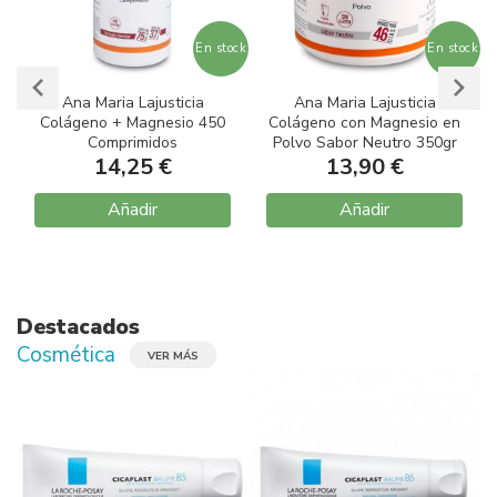
ock
En stock
En stock
Ana Maria Lajusticia
Ana Maria Lajusticia
Colágeno + Magnesio 450
Colágeno con Magnesio en
Comprimidos
Polvo Sabor Neutro 350gr
14,25 €
13,90 €
Añadir
Añadir
Item
1
of
10
Destacados
Cosmética
VER MÁS