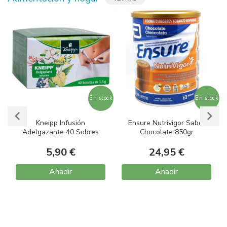
ma
En stock
En stock
ad
Kneipp Infusión
Ensure Nutrivigor Sabor
Adelgazante 40 Sobres
Chocolate 850gr
5,90 €
24,95 €
Añadir
Añadir
Item
1
of
10