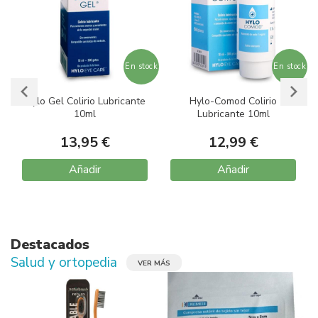
ock
En stock
En stock
Hylo Gel Colirio Lubricante
Hylo-Comod Colirio
10ml
Lubricante 10ml
13,95 €
12,99 €
Añadir
Añadir
Item
1
of
10
Destacados
Salud y ortopedia
VER MÁS