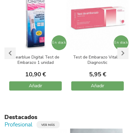
ock
En stock
En stock
Clearblue Digital Test de
Test de Embarazo Vitalist
Embarazo 1 unidad
Diagnostic
10,90 €
5,95 €
Añadir
Añadir
Item
1
of
10
Destacados
Profesional
VER MÁS