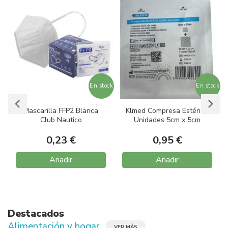
ock
En stock
En stock
Mascarilla FFP2 Blanca
Klmed Compresa Estéril 5
Club Nautico
Unidades 5cm x 5cm
0,23 €
0,95 €
Añadir
Añadir
Item
1
of
10
Destacados
Alimentación y hogar
VER MÁS