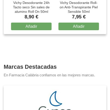
Vichy Desodorante 24h
Vichy Desodorante Roll-
Tacto seco Sin sales de
on Anti-Transpirante Piel
alumino Roll On 50ml
Sensible 50ml
An
8,90 €
7,95 €
Añadir
Añadir
Item
1
of
15
Marcas Destacadas
En Farmacia Calàbria confiamos en las mejores marcas.