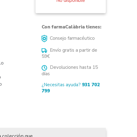
No disponible
Con farmaCalàbria tienes:
Consejo farmacéutico
Envío gratis a partir de
59€
lo
Devoluciones hasta 15
días
o
do
¿Necesitas ayuda?
931 702
799
 colección que