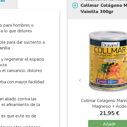
tas
Collmar Colágeno M
Vainilla 300gr
to para hombres o
 a lo que dolores
ble para dar sustento a
inilla.
 y regenerar el espacio
aste.
el cansancio, dolores
rba con mayor facilidad
n aliado contra las
Collmar Colageno Mari
a el afinamiento de la
Magnesio + Ácido
Hialuronico + Cúrcuma 
21,95 €
s es que este es de
Limón 300gr
Añadir