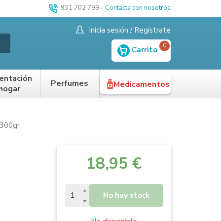
931 702 799
-
Contacta con nosotros
Inicia sesión / Regístrate
0
Carrito
entación
Perfumes
Medicamentos
 hogar
 300gr
18,95 €
No hay stock