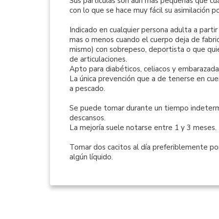
Sus partículas son aun mas pequeñas que cu
con lo que se hace muy fácil su asimilación p
Indicado en cualquier persona adulta a partir
mas o menos cuando el cuerpo deja de fabric
mismo) con sobrepeso, deportista o que qui
de articulaciones.
Apto para diabéticos, celiacos y embarazada
La única prevención que a de tenerse en cu
a pescado
.
Se puede tomar durante un tiempo indeterm
descansos.
La mejoría suele
notarse
entre 1 y 3 meses.
Tomar dos
cacitos al día preferiblemente po
algún líquido.