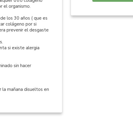
alquier otro colágeno
or el organismo.
Item
 de los 30 años ( que es
1
ar colágeno por si
of
era prevenir el desgaste
9
s.
enta
si existe alergia
inado sin hacer
r la mañana disueltos en