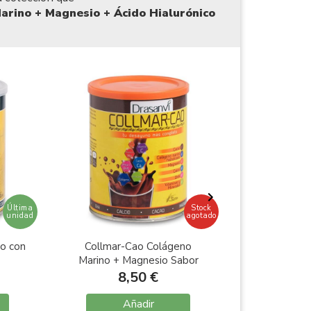
arino + Magnesio + Ácido Hialurónico
Última
Stock
unidad
agotado
no con
Collmar-Cao Colágeno
Collmar Co
Marino + Magnesio Sabor
Magnes
Sabor
Cacao 300gr
Hialuróni
8,50 €
21
Añadir
A