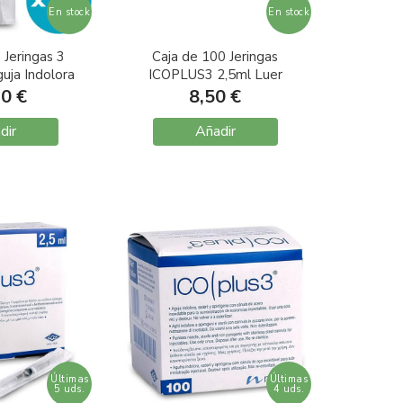
En stock
En stock
 Jeringas 3
Caja de 100 Jeringas
uja Indolora
ICOPLUS3 2,5ml Luer
21 0,8X40
Central sin aguja
90 €
8,50 €
l
dir
Añadir
Últimas
Últimas
5 uds.
4 uds.