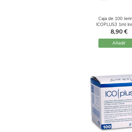
Caja de 100 Jeri
ICOPLUS3 1ml Ins
G25 0,5X16
8,90 €
Añadir