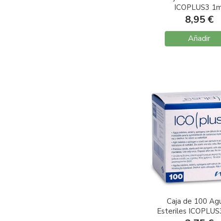
ICOPLUS3 1m
Tuberculina G26 0
8,95 €
Añadir
Caja de 100 Agu
Esteriles ICOPLUS