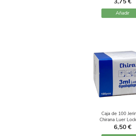
G20 0,9X25
3,75 €
Añadir
Caja de 100 Jeri
Chirana Luer Loc
6,50 €