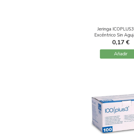
Jeringa ICOPLUS3
Excéntrico Sin Agu
1 unidad
0,17 €
Añadir