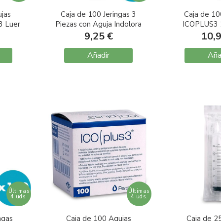
jas
Caja de 100 Jeringas 3
Caja de 10
3 Luer
Piezas con Aguja Indolora
ICOPLUS3 
mm
ICOPLUS3 G21 0,8X40
0,7
9,25 €
10,
2,5ml
Añadir
Aña
Últimas
Últimas
4 uds.
4 uds.
ngas
Caja de 100 Agujas
Caja de 25