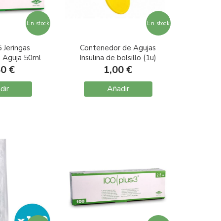
En stock
En stock
 Jeringas
Contenedor de Agujas
 Aguja 50ml
Insulina de bolsillo (1u)
Lock
50 €
1,00 €
dir
Añadir