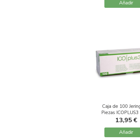
Añadir
Caja de 100 Jerin
Piezas ICOPLUS3
Luer Central sin 
13,95 €
Añadir