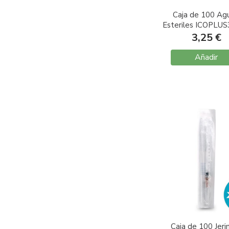
Caja de 100 Agu
Esteriles ICOPLUS
G27 0,4X12
3,25 €
Añadir
Caja de 100 Jeri