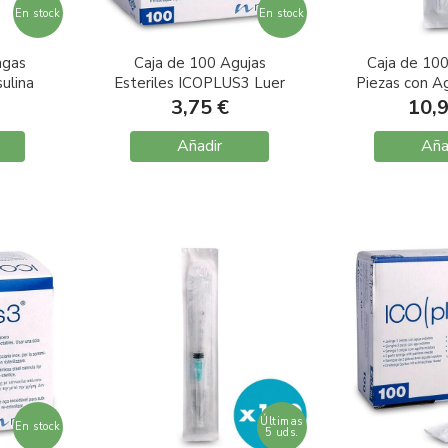
En stock
En stock
ngas
Caja de 100 Agujas
Caja de 100
ulina
Esteriles ICOPLUS3 Luer
Piezas con Ag
mm
21G 0,8X40mm
ICOPLUS3 G
3,75 €
10,
5m
Añadir
Aña
Últimas
En stock
5 uds.