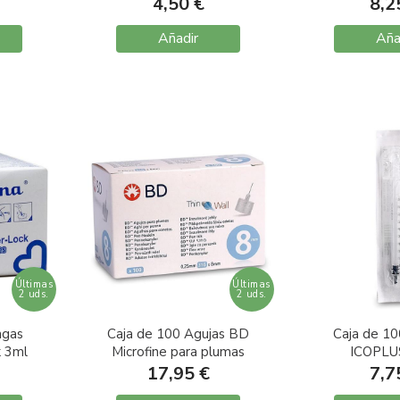
mm
G21 0,8X25
Central s
4,50 €
8,2
Añadir
Aña
Últimas
Últimas
2 uds.
2 uds.
ngas
Caja de 100 Agujas BD
Caja de 10
k 3ml
Microfine para plumas
ICOPLU
G31 0,25mm x 8mm
Tuberculina
17,95 €
7,7