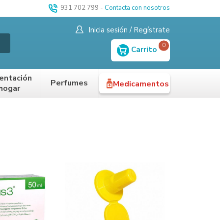
931 702 799
-
Contacta con nosotros
Inicia sesión / Regístrate
0
Carrito
entación
Perfumes
Medicamentos
 hogar