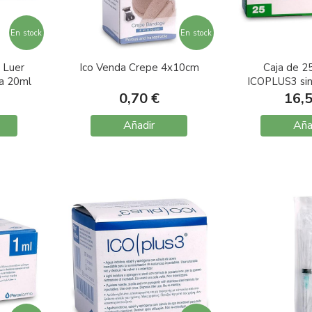
En stock
En stock
 Luer
Ico Venda Crepe 4x10cm
Caja de 25
ja 20ml
ICOPLUS3 sin
Luer 
0,70 €
16,
Añadir
Aña