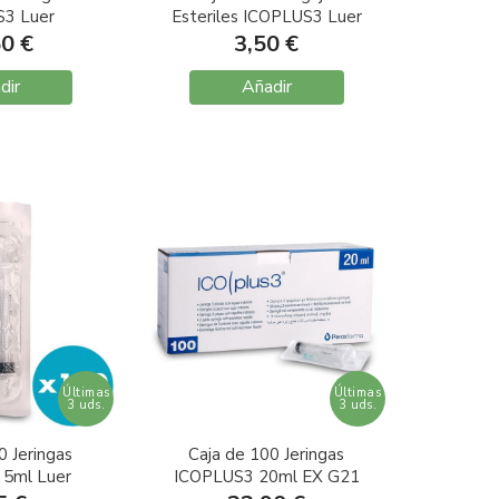
3 Luer
Esteriles ICOPLUS3 Luer
co 50ml
G18 1,2x40
50 €
3,50 €
dir
Añadir
Últimas
Últimas
3 uds.
3 uds.
0 Jeringas
Caja de 100 Jeringas
5ml Luer
ICOPLUS3 20ml EX G21