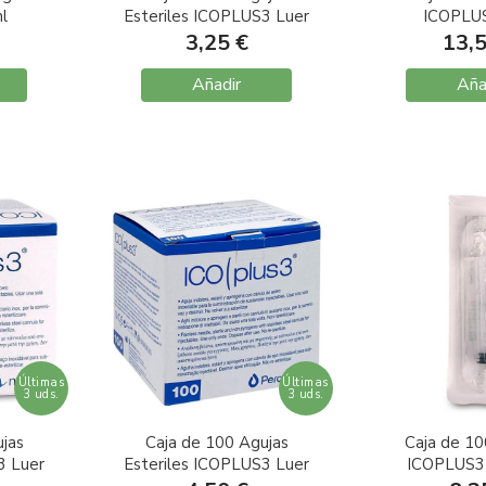
l
Esteriles ICOPLUS3 Luer
ICOPLUS
,45X12
G22 0,7x30mm
Excentri
3,25 €
13,
Añadir
Aña
Últimas
Últimas
3 uds.
3 uds.
jas
Caja de 100 Agujas
Caja de 10
3 Luer
Esteriles ICOPLUS3 Luer
ICOPLUS3 