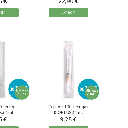
in aguja
0,8X40
5 €
22,90 €
dir
Añadir
Últimas
Últimas
2 uds.
2 uds.
0 Jeringas
Caja de 100 Jeringas
S3 1ml
ICOPLUS3 1ml
 sin aguja
Tuberculina G25 0,5X16
5 €
9,25 €