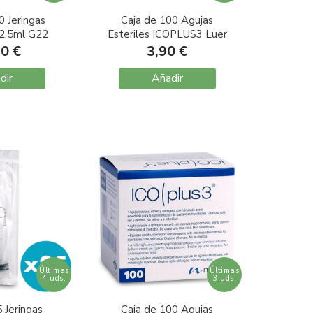
0 Jeringas
Caja de 100 Agujas
2,5ml G22
Esteriles ICOPLUS3 Luer
X30
G19 1,1X25mm
90 €
3,90 €
dir
Añadir
Últimas
Últimas
4 uds.
3 uds.
 Jeringas
Caja de 100 Agujas