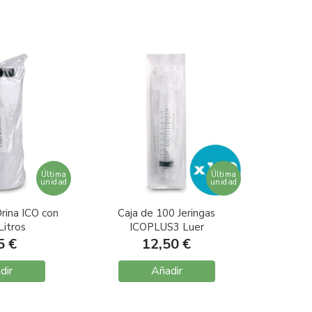
Última
Última
unidad
unidad
rina ICO con
Caja de 100 Jeringas
Litros
ICOPLUS3 Luer
Excentrico sin Aguja 10ml
5 €
12,50 €
dir
Añadir