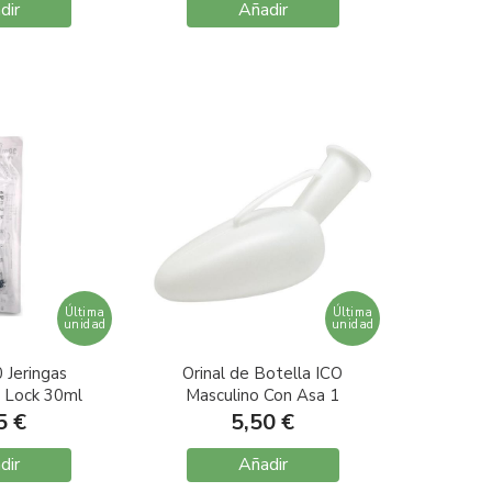
dir
Añadir
Última
Última
unidad
unidad
 Jeringas
Orinal de Botella ICO
r Lock 30ml
Masculino Con Asa 1
unidad
5 €
5,50 €
dir
Añadir