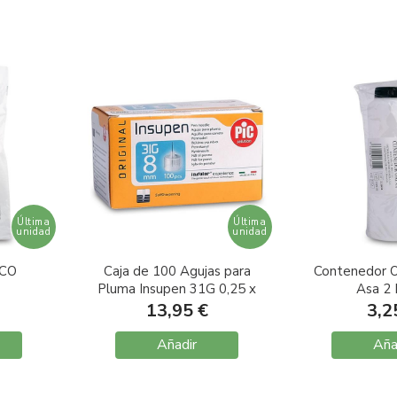
Última
Última
unidad
unidad
ICO
Caja de 100 Agujas para
Contenedor O
Pluma Insupen 31G 0,25 x
Asa 2 
8mm
13,95 €
3,2
Añadir
Aña