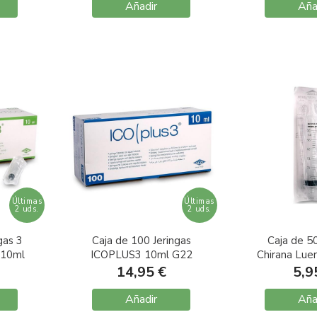
Añadir
Aña
Últimas
Últimas
2 uds.
2 uds.
gas 3
Caja de 100 Jeringas
Caja de 50
 10ml
ICOPLUS3 10ml G22
Chirana Lue
aguja
0,7x30
14,95 €
5,9
Añadir
Aña