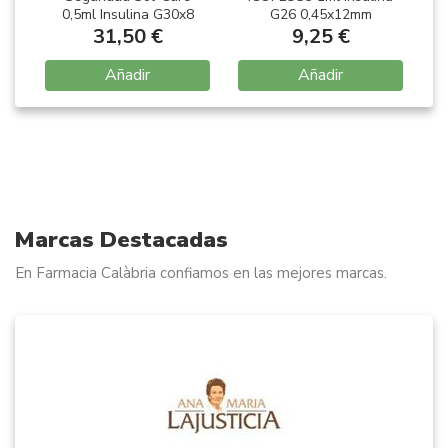
0,5ml Insulina G30x8
G26 0,45x12mm
31,50 €
9,25 €
Añadir
Añadir
Item
1
of
6
Marcas Destacadas
En Farmacia Calàbria confiamos en las mejores marcas.