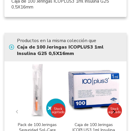
Caja de 100 Jeringas ICOPLUS3 1ml Insulina G25
0,5X16mm
Productos en la misma colección que
Caja de 100 Jeringas ICOPLUS3 1ml
Insulina G25 0,5X16mm
Stock
Stock
agotado
agotado
Pack de 100 Jeringas
Caja de 100 Jeringas
Seguridad Sol-Care
ICOPLUS3 1ml Insulina
I