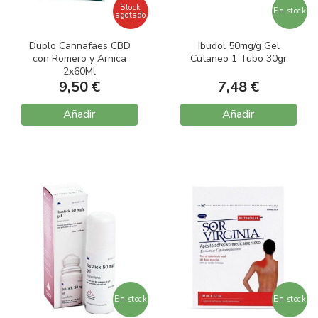
Stock
En stock
agotado
Duplo Cannafaes CBD
Ibudol 50mg/g Gel
con Romero y Arnica
Cutaneo 1 Tubo 30gr
2x60Ml
9,50 €
7,48 €
Añadir
Añadir
En stock
En stock