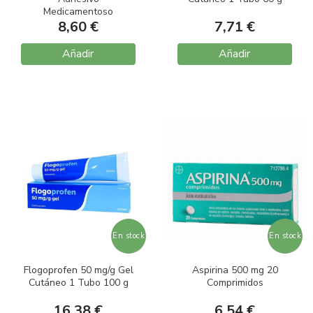
Medicamentoso
(Arriñonado)
8,60 €
7,71 €
Añadir
Añadir
En stock
En stock
Flogoprofen 50 mg/g Gel
Aspirina 500 mg 20
Cutáneo 1 Tubo 100 g
Comprimidos
16,38 €
6,54 €