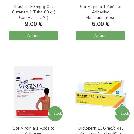
Ibustick 50 mg g Gel
Sor Virginia 1 Apósito
Cutáneo 1 Tubo 60 g (
Adhesivo
Con ROLL-ON )
Medicamentoso
9,00 €
(Rectangular)
6,00 €
Añadir
Añadir
En stock
En stock
Sor Virginia 1 Apósito
Diclokern 11,6 mg/g gel
Adhesivo
Cutaneo 1 Tubo 60 g