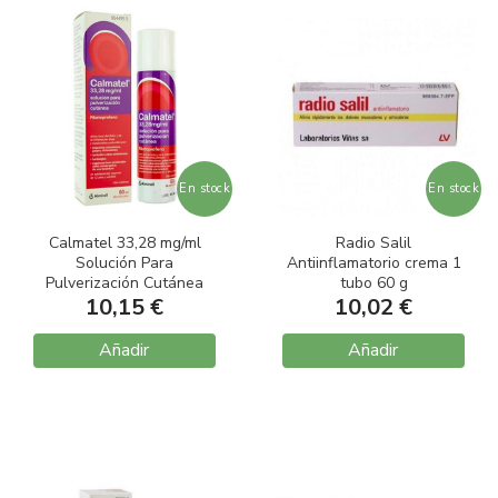
En stock
En stock
Calmatel 33,28 mg/ml
Radio Salil
Solución Para
Antiinflamatorio crema 1
Pulverización Cutánea
tubo 60 g
Envase 60 ml
10,15 €
10,02 €
Añadir
Añadir