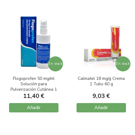
En stock
En stock
Flogoprofen 50 mg/ml
Calmatel 18 mg/g Crema
Solución para
1 Tubo 60 g
Pulverización Cutánea 1
Frasco 100 ml
11,40 €
9,03 €
Añadir
Añadir