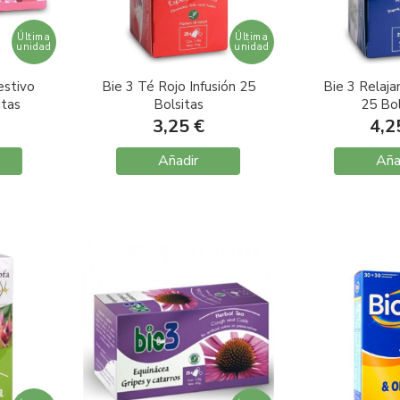
Última
Última
unidad
unidad
estivo
Bie 3 Té Rojo Infusión 25
Bie 3 Relaja
itas
Bolsitas
25 Bol
3,25 €
4,2
Añadir
Aña