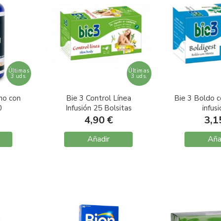
Últimas
Últimas
3 uds.
3 uds.
no con
Bie 3 Control Línea
Bie 3 Boldo 
0
Infusión 25 Bolsitas
infus
s
4,90 €
3,1
Añadir
Aña