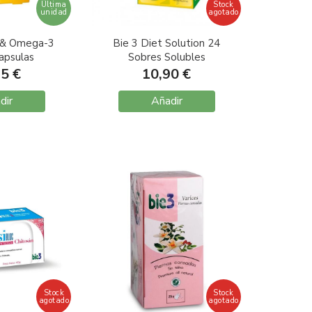
Última
Stock
unidad
agotado
i & Omega-3
Bie 3 Diet Solution 24
apsulas
Sobres Solubles
95 €
10,90 €
dir
Añadir
Stock
Stock
agotado
agotado