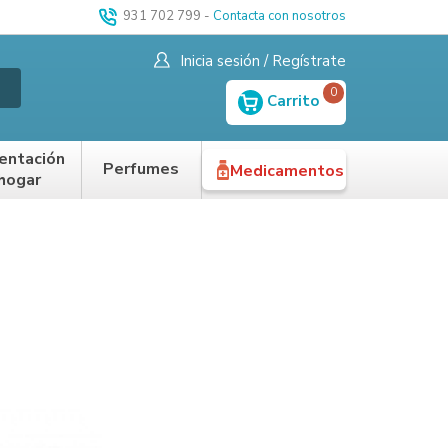
931 702 799
-
Contacta con nosotros
Inicia sesión / Regístrate
0
Carrito
entación
Perfumes
Medicamentos
 hogar