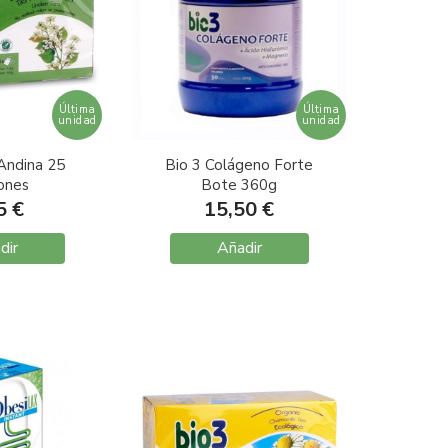
Última
Última
unidad
unidad
 Andina 25
Bio 3 Colágeno Forte
iones
Bote 360g
5 €
15,50 €
dir
Añadir