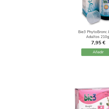
Bie3 PhytoBronc 
Adultos 210g
7,95 €
Añadir