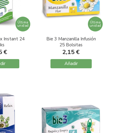
Última
Última
unidad
unidad
x Instant 24
Bie 3 Manzanilla Infusión
cks
25 Bolsitas
5 €
2,15 €
dir
Añadir