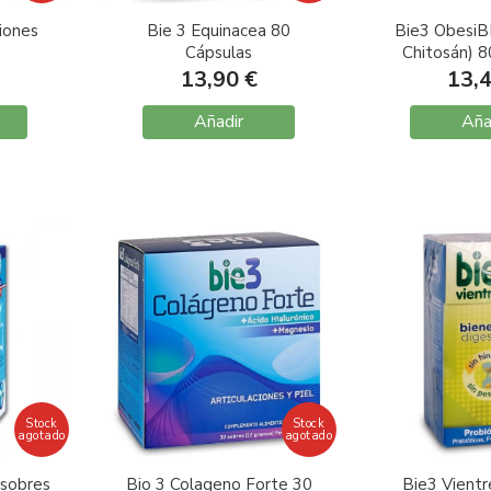
iones
Bie 3 Equinacea 80
Bie3 ObesiB
Cápsulas
Chitosán) 8
13,90 €
13,
Añadir
Aña
Stock
Stock
agotado
agotado
 sobres
Bio 3 Colageno Forte 30
Bie3 Vientr