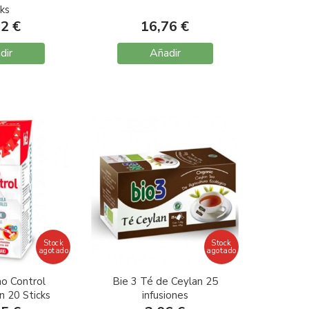
cks
92 €
16,76 €
dir
Añadir
Stock
Stock
agotado
agotado
o Control
Bie 3 Té de Ceylan 25
n 20 Sticks
infusiones