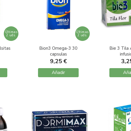
Últimas
Últimas
2 uds.
2 uds.
sitas
Bion3 Omega-3 30
Bie 3 Tila
capsulas
infus
9,25 €
3,2
Añadir
Aña