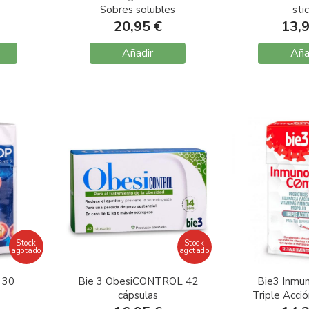
Sobres solubles
sti
20,95 €
13,
Añadir
Aña
Stock
Stock
agotado
agotado
 30
Bie 3 ObesiCONTROL 42
Bie3 Inmun
cápsulas
Triple Acció