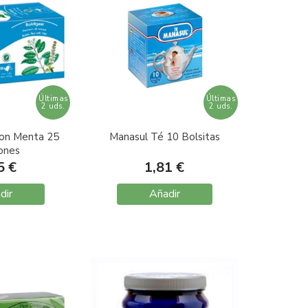
Últimas
Últimas
2 uds.
2 uds.
con Menta 25
Manasul Té 10 Bolsitas
iones
5 €
1,81 €
dir
Añadir