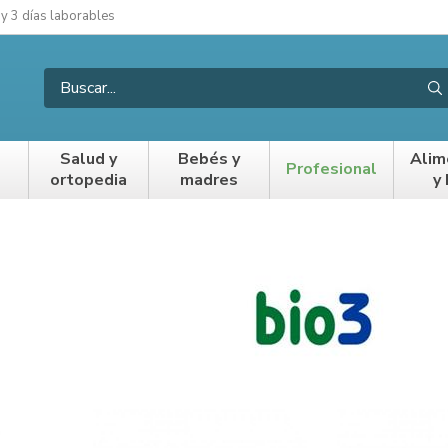
 y 3 días laborables
Salud y
Bebés y
Alim
Profesional
ortopedia
madres
y