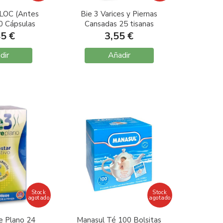
LOC (Antes
Bie 3 Varices y Piernas
0 Cápsulas
Cansadas 25 tisanas
45 €
3,55 €
dir
Añadir
Stock
Stock
agotado
agotado
e Plano 24
Manasul Té 100 Bolsitas