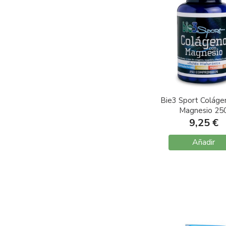
Bie3 Sport Coláge
Magnesio 25
Comprimido
9,25 €
Añadir