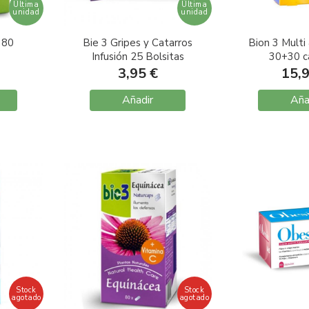
Última
Última
unidad
unidad
 80
Bie 3 Gripes y Catarros
Bion 3 Mult
Infusión 25 Bolsitas
30+30 c
3,95 €
15,
Añadir
Aña
Stock
Stock
agotado
agotado