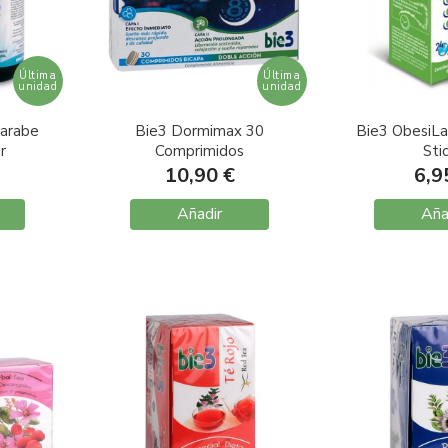
Última
Última
unidad
unidad
Jarabe
Bie3 Dormimax 30
Bie3 ObesiLa
r
Comprimidos
Sti
10,90 €
6,9
Añadir
Aña