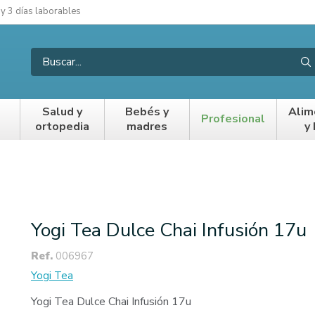
 y 3 días laborables
Salud y
Bebés y
Alim
Profesional
ortopedia
madres
y
Yogi Tea Dulce Chai Infusión 17u
Ref.
006967
Yogi Tea
Yogi Tea Dulce Chai Infusión 17u