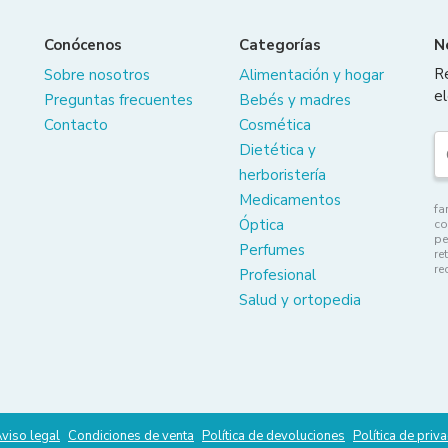
Conócenos
Categorías
N
R
Sobre nosotros
Alimentación y hogar
el
Preguntas frecuentes
Bebés y madres
Contacto
Cosmética
Dietética y
herboristería
Medicamentos
fa
Óptica
co
pe
Perfumes
re
re
Profesional
Salud y ortopedia
viso legal
Condiciones de venta
Política de devoluciones
Política de priv