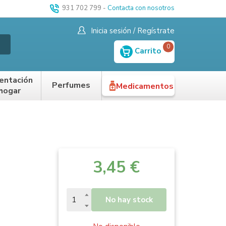
931 702 799
-
Contacta con nosotros
Inicia sesión / Regístrate
0
Carrito
entación
Perfumes
Medicamentos
 hogar
3,45 €
No hay stock