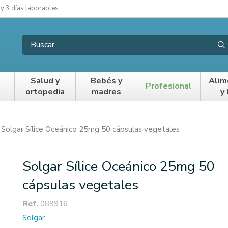
 y 3 días laborables
Salud y
Bebés y
Alim
Profesional
ortopedia
madres
y
Solgar Sílice Oceánico 25mg 50 cápsulas vegetales
Solgar Sílice Oceánico 25mg 50
cápsulas vegetales
Ref.
089916
Solgar