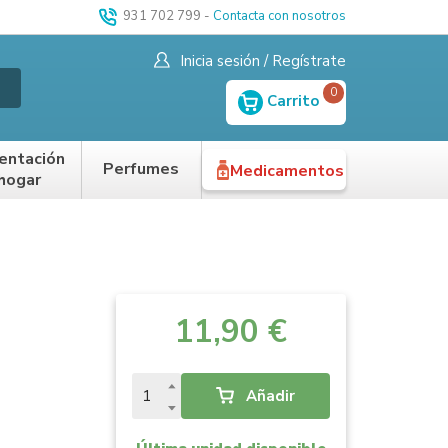
931 702 799
-
Contacta con nosotros
Inicia sesión / Regístrate
0
Carrito
entación
Perfumes
Medicamentos
 hogar
11,90 €
Añadir