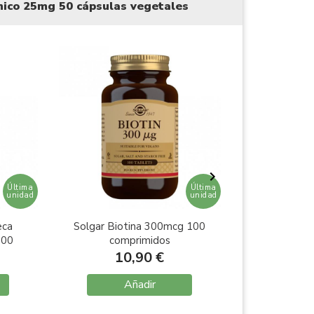
nico 25mg 50 cápsulas vegetales
Última
Última
unidad
unidad
eca
Solgar Biotina 300mcg 100
Solgar V
100
comprimidos
Selenio s
cápsula
10,90 €
16
Añadir
A