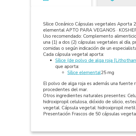
Sílice Oceánico Cápsulas vegetales Aporta 25
elemental APTO PARA VEGANOS · KOSHE
Uso recomendado: Complemento alimenticio 
una (1) a dos (2) cápsulas vegetales al día,
comidas o según indicación de un especialist
Cada cápsula vegetal aporta:
Sílice (de polvo de alga roja [Lithoth
que aporta:
Sílice elemental
25 mg
El polvo de alga roja es además una fuente 
procedentes del mar.
Otros ingredientes naturales presentes: Celul
hidroxipropil celulosa, dióxido de silicio, es
vegetal. Cápsula vegetal: hidroxipropil metil
Presentación Frascos de 50 cápsulas vegeta