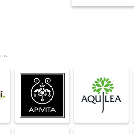
Item
1
of
15
cas.