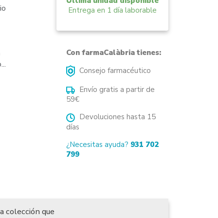
Última unidad disponible
io
Entrega en 1 día laborable
n
Con farmaCalàbria tienes:
..
Consejo farmacéutico
Envío gratis a partir de
59€
Devoluciones hasta 15
días
¿Necesitas ayuda?
931 702
799
a colección que