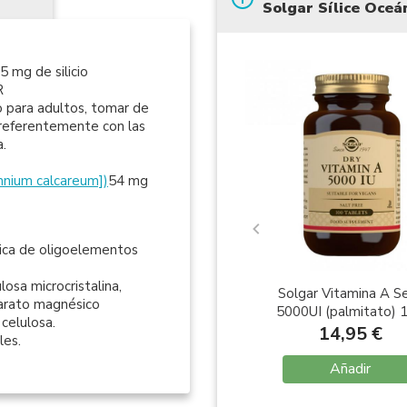
Solgar Sílice Oceá
 mg de silicio
R
para adultos, tomar de
 preferentemente con las
a.
amnium calcareum])
54 mg
rica de oligoelementos
osa microcristalina,
Solgar Vitamina A S
tearato magnésico
5000UI (palmitato) 
 celulosa.
Comprimidos
14,95 €
les.
Añadir