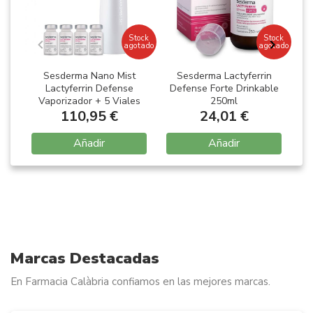
Stock
Stock
agotado
agotado
Sesderma Nano Mist
Sesderma Lactyferrin
Lactyferrin Defense
Defense Forte Drinkable
Vaporizador + 5 Viales
250ml
110,95 €
24,01 €
Añadir
Añadir
Item
1
of
14
Marcas Destacadas
En Farmacia Calàbria confiamos en las mejores marcas.