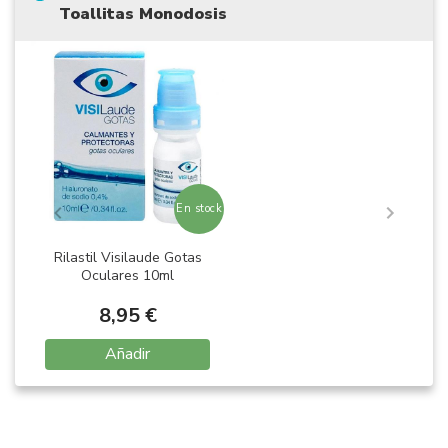
Toallitas Monodosis
En stock
Rilastil Visilaude Gotas
Oculares 10ml
8,95 €
Añadir
Item
1
of