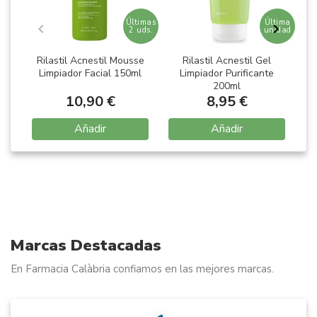
Últimas
Última
2 uds.
unidad
Rilastil Acnestil Mousse
Rilastil Acnestil Gel
Limpiador Facial 150ml
Limpiador Purificante
200ml
10,90 €
8,95 €
Añadir
Añadir
Item
1
of
4
Marcas Destacadas
En Farmacia Calàbria confiamos en las mejores marcas.