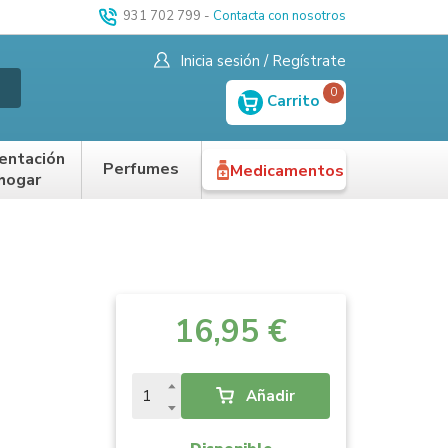
931 702 799
-
Contacta con nosotros
Inicia sesión / Regístrate
0
Carrito
entación
Perfumes
Medicamentos
 hogar
16,95 €
Añadir