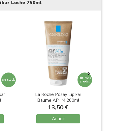
ikar Leche 750ml
Últimas
En stock
2 uds.
kar
La Roche Posay Lipikar
La Roche 
l
Baume AP+M 200ml
Lec
13,50 €
13
Añadir
A