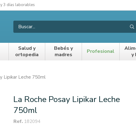
 y 3 días laborables
Salud y
Bebés y
Alim
Profesional
ortopedia
madres
y
y Lipikar Leche 750ml
La Roche Posay Lipikar Leche
750ml
Ref.
182094