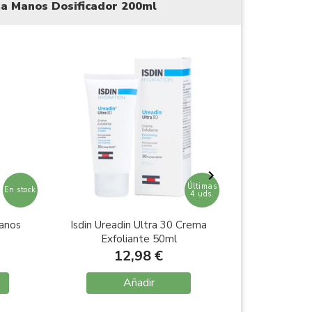
ma Manos Dosificador 200ml
Últimas
En stock
4 uds.
Manos
Isdin Ureadin Ultra 30 Crema
Isdin Ureadi
Exfoliante 50ml
2
12,98 €
12
Añadir
A