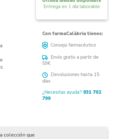
Última unidad disponible
Entrega en 1 día laborable
Con farmaCalàbria tienes:
Consejo farmacéutico
ea
Envío gratis a partir de
de
59€
s.
Devoluciones hasta 15
días
¿Necesitas ayuda?
931 702
799
a colección que