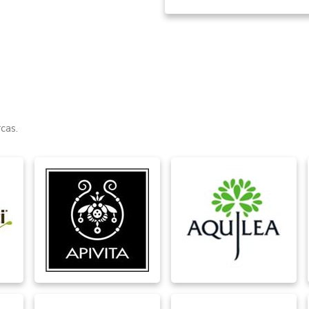
Item
1
of
15
cas.