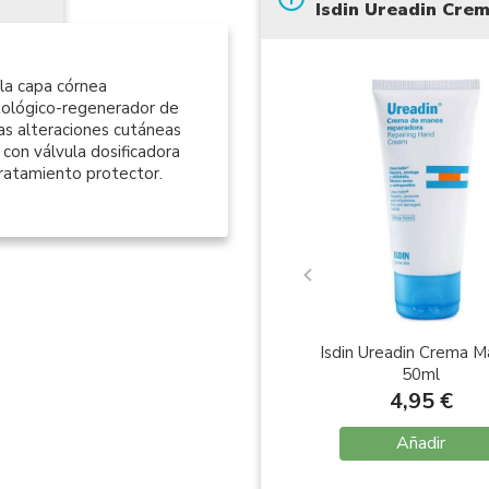
Isdin Ureadin Cre
 la capa córnea
matológico-regenerador de
as alteraciones cutáneas
con válvula dosificadora
ratamiento protector.
Isdin Ureadin Crema 
50ml
4,95 €
Añadir