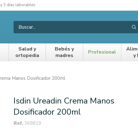
 y 3 días laborables
Salud y
Bebés y
Alim
Profesional
ortopedia
madres
y
 Crema Manos Dosificador 200ml
Isdin Ureadin Crema Manos
Dosificador 200ml
Ref.
369819