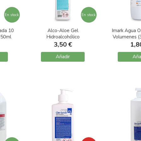
En stock
En stock
ada 10
Alco-Aloe Gel
Imark Agua O
250ml
Hidroalcohólico
Volumenes (
Antiséptico de Manos
3,50 €
1,8
500ml
Añadir
Aña