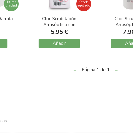
Última
Stock
unidad
agotado
Garrafa
Clor-Scrub Jabón
Clor-Scr
Antiséptico con
Antisépt
Clorhexidina 500ml
Clorhexid
5,95 €
7,9
100
Añadir
Aña
←
Página 1 de 1
→
cas.