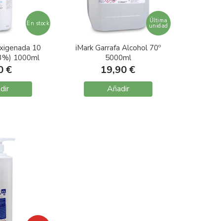
Última
En stock
unidad
xigenada 10
iMark Garrafa Alcohol 70º
3%) 1000ml
5000ml
0 €
19,90 €
dir
Añadir