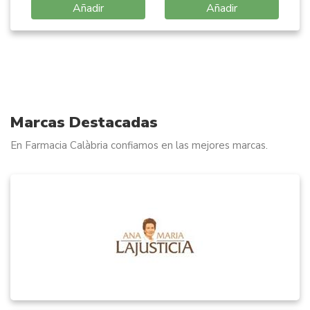
1460) talla L
Añadir
Añadir
Item
1
of
5
Marcas Destacadas
En Farmacia Calàbria confiamos en las mejores marcas.