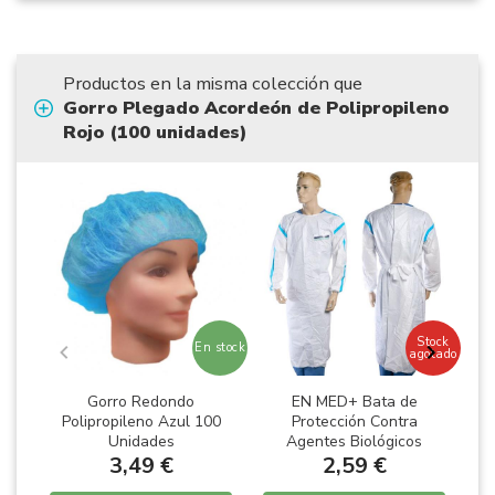
Productos en la misma colección que
Gorro Plegado Acordeón de Polipropileno
Rojo (100 unidades)
Stock
En stock
agotado
Gorro Redondo
EN MED+ Bata de
G
Polipropileno Azul 100
Protección Contra
P
Unidades
Agentes Biológicos
3,49 €
Desechable CAT III 3B-
2,59 €
4B Laminada 40GSM (EN