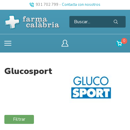
931 702 799
-
Contacta con nosotros
0
Glucosport
Filtrar