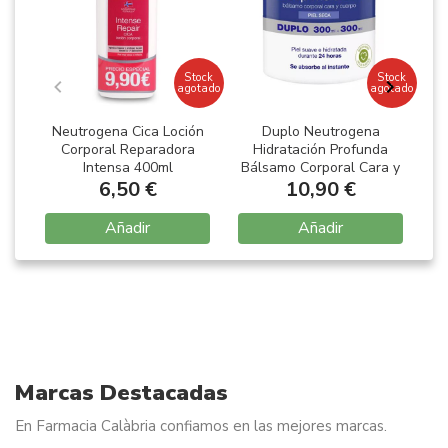
Stock
Stock
agotado
agotado
Neutrogena Cica Loción
Duplo Neutrogena
Corporal Reparadora
Hidratación Profunda
Intensa 400ml
Bálsamo Corporal Cara y
6,50 €
Cuerpo Piel Seca
10,90 €
2x300ml
Añadir
Añadir
Item
1
of
4
Marcas Destacadas
En Farmacia Calàbria confiamos en las mejores marcas.