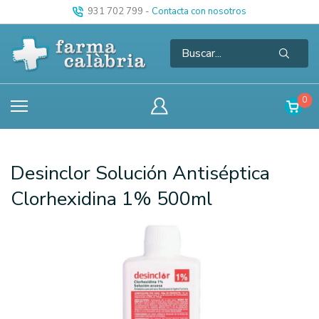
931 702 799
-
Contacta con nosotros
0
Desinclor Solución Antiséptica
Clorhexidina 1% 500ml