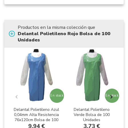
Productos en la misma colección que
Delantal Polietileno Rojo Bolsa de 100
Unidades
En stock
En stock
Delantal Polietileno Azul
Delantal Polietileno
0,04mm Alta Resistencia
Verde Bolsa de 100
B
76x120cm Bolsa de 100
Unidades
Unidades
9,94 €
3,73 €