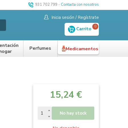
931 702 799
-
Contacta con nosotros
Inicia sesión / Regístrate
0
Carrito
entación
Perfumes
Medicamentos
 hogar
15,24 €
No hay stock