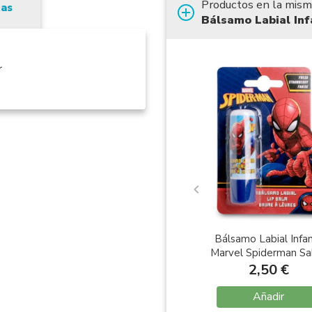
Productos en la mism
tas
Bálsamo Labial Inf
r
Bálsamo Labial Infan
Marvel Spiderman Sa
Fresa 4gr
2,50 €
Añadir