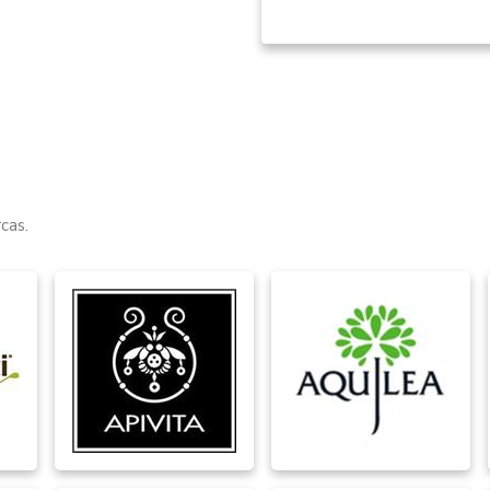
Item
1
of
4
cas.