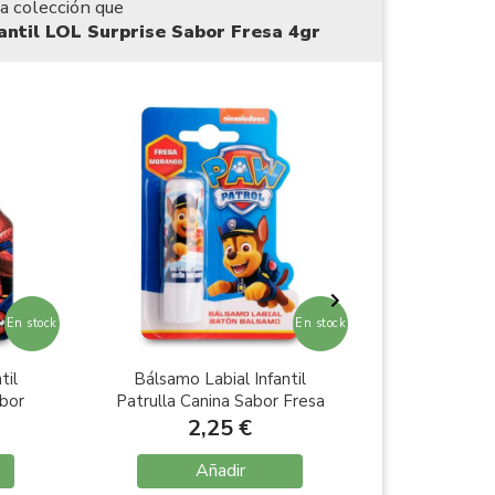
a colección que
antil LOL Surprise Sabor Fresa 4gr
En stock
En stock
til
Bálsamo Labial Infantil
Bálsamo L
bor
Patrulla Canina Sabor Fresa
Batman Sa
4gr
2,25 €
2
Añadir
A