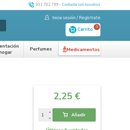
931 702 799
-
Contacta con nosotros
Inicia sesión / Regístrate
0
Carrito
entación
Perfumes
Medicamentos
 hogar
2,25 €
Añadir