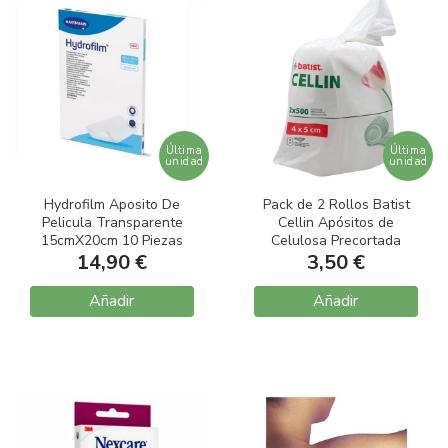
Última
Última
unidad
unidad
Hydrofilm Aposito De
Pack de 2 Rollos Batist
Pelicula Transparente
Cellin Apósitos de
15cmX20cm 10 Piezas
Celulosa Precortada
14,90 €
4x5cm 500 unidades
3,50 €
Añadir
Añadir