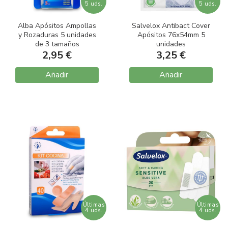
5 uds.
5 uds.
Alba Apósitos Ampollas
Salvelox Antibact Cover
y Rozaduras 5 unidades
Apósitos 76x54mm 5
de 3 tamaños
unidades
2,95 €
3,25 €
Añadir
Añadir
Últimas
Últimas
4 uds.
4 uds.