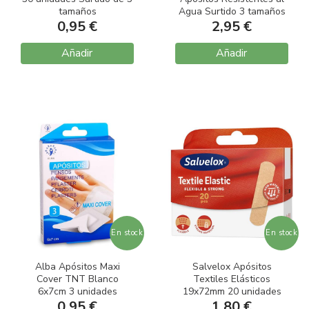
tamaños
Agua Surtido 3 tamaños
0,95 €
24 unidades
2,95 €
Añadir
Añadir
En stock
En stock
Alba Apósitos Maxi
Salvelox Apósitos
Cover TNT Blanco
Textiles Elásticos
6x7cm 3 unidades
19x72mm 20 unidades
0,95 €
1,80 €