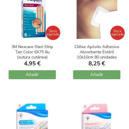
Stock
Stock
agotado
agotado
3M Nexcare Steri Strip
Clifixe Apósito Adhesivo
Tan Color 6X75 6u
Absorbente Estéril
(sutura cutánea)
10x10cm 80 unidades
4,95 €
8,25 €
Añadir
Añadir