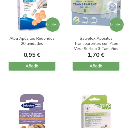
En stock
En stock
Alba Apósitos Redondos
Salvelox Apósitos
20 unidades
Transparentes con Aloe
Vera Surtido 3 Tamaños
0,95 €
20 unidades
1,70 €
Añadir
Añadir