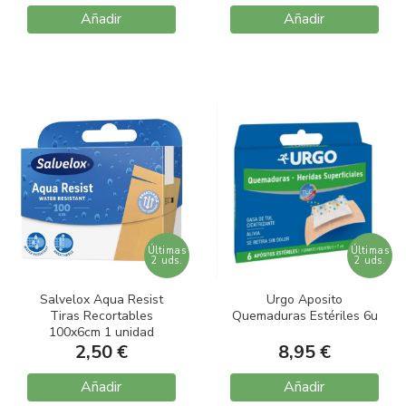
Añadir
Añadir
Últimas
Últimas
2 uds.
2 uds.
Salvelox Aqua Resist
Urgo Aposito
Tiras Recortables
Quemaduras Estériles 6u
100x6cm 1 unidad
2,50 €
8,95 €
Añadir
Añadir