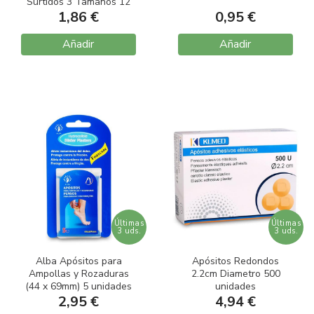
Surtidos 3 Tamaños 12
unidades
1,86 €
0,95 €
Añadir
Añadir
Últimas
Últimas
3 uds.
3 uds.
Alba Apósitos para
Apósitos Redondos
Ampollas y Rozaduras
2.2cm Diametro 500
(44 x 69mm) 5 unidades
unidades
2,95 €
4,94 €