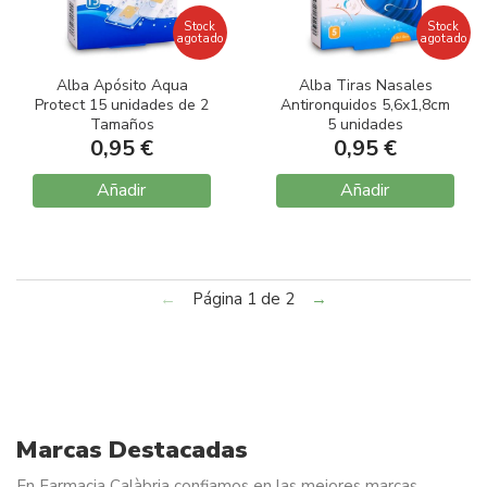
Stock
Stock
agotado
agotado
Alba Apósito Aqua
Alba Tiras Nasales
Protect 15 unidades de 2
Antironquidos 5,6x1,8cm
Tamaños
5 unidades
0,95 €
0,95 €
Añadir
Añadir
←
Página 1 de 2
→
Marcas Destacadas
En Farmacia Calàbria confiamos en las mejores marcas.