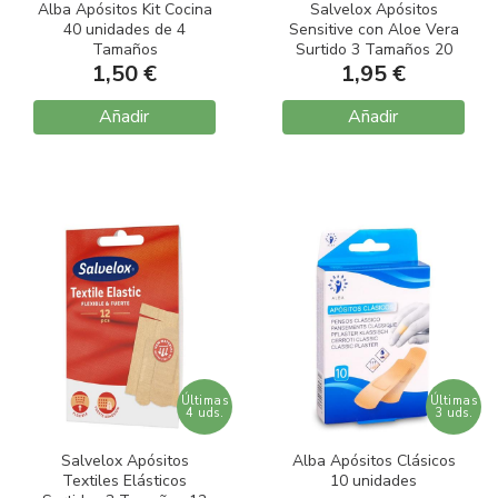
Alba Apósitos Kit Cocina
Salvelox Apósitos
40 unidades de 4
Sensitive con Aloe Vera
Tamaños
Surtido 3 Tamaños 20
1,50 €
unidades
1,95 €
Añadir
Añadir
Últimas
Últimas
4 uds.
3 uds.
Salvelox Apósitos
Alba Apósitos Clásicos
Textiles Elásticos
10 unidades