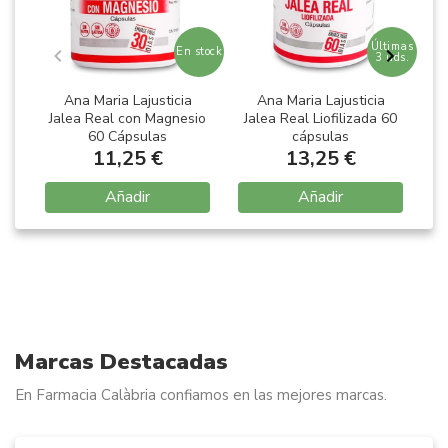
Últimas
En stock
3 uds.
Ana Maria Lajusticia
Ana Maria Lajusticia
Jalea Real con Magnesio
Jalea Real Liofilizada 60
J
60 Cápsulas
cápsulas
11,25 €
13,25 €
Añadir
Añadir
Item
1
of
3
Marcas Destacadas
En Farmacia Calàbria confiamos en las mejores marcas.