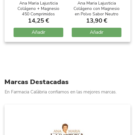
Ana Maria Lajusticia
Ana Maria Lajusticia
Colágeno + Magnesio
Colágeno con Magnesio
C
450 Comprimidos
en Polvo Sabor Neutro
14,25 €
13,90 €
350gr
Añadir
Añadir
Item
1
of
10
Marcas Destacadas
En Farmacia Calàbria confiamos en las mejores marcas.