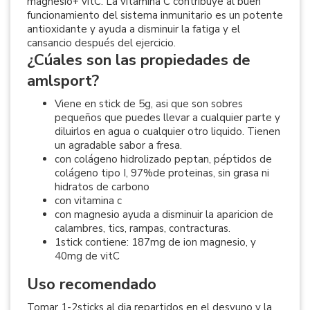
magnesio+ vitC. La vitamina C contribuye al buen
funcionamiento del sistema inmunitario es un potente
antioxidante y ayuda a disminuir la fatiga y el
cansancio después del ejercicio.
¿Cúales son las propiedades de
amlsport?
Viene en stick de 5g, asi que son sobres
pequeños que puedes llevar a cualquier parte y
diluirlos en agua o cualquier otro liquido. Tienen
un agradable sabor a fresa.
con colágeno hidrolizado peptan, péptidos de
colágeno tipo I, 97%de proteinas, sin grasa ni
hidratos de carbono
con vitamina c
con magnesio ayuda a disminuir la aparicion de
calambres, tics, rampas, contracturas.
1stick contiene: 187mg de ion magnesio, y
40mg de vitC
Uso recomendado
Tomar 1-2sticks al dia repartidos en el desyuno y la