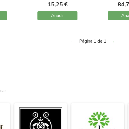
sob
15,25 €
84,
Añadir
Aña
←
Página 1 de 1
→
cas.