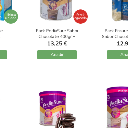
Última
Stock
unidad
agotado
te
Pack PediaSure Sabor
Pack Ensure
4
Chocolate 400gr +
Sabor Chocol
Regalo Porta-Sandwich
Espumadero
13,25 €
12,
Añadir
Aña