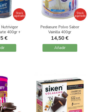
Stock
Stock
agotado
agotado
 Nutrivigor
Pediasure Polvo Sabor
ate 400gr +
Vainilla 400gr
 de Regalo
95 €
14,50 €
dir
Añadir