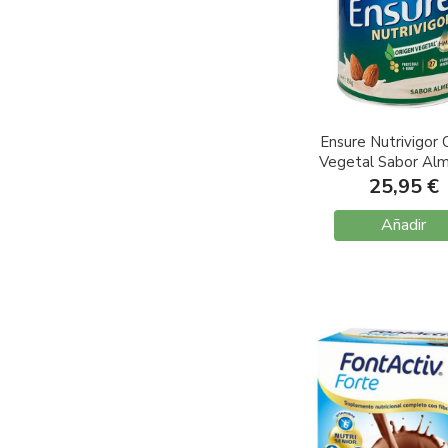
Ensure Nutrivigor 
Vegetal Sabor Al
850gr
25,95 €
Añadir