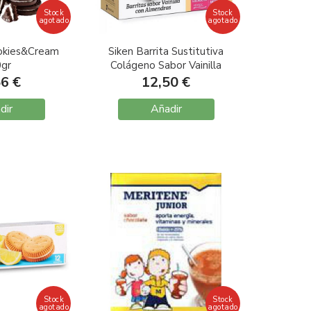
Stock
Stock
agotado
agotado
okies&Cream
Siken Barrita Sustitutiva
gr
Colágeno Sabor Vainilla
Con Almendras 8
56 €
12,50 €
unidades
dir
Añadir
Stock
Stock
agotado
agotado