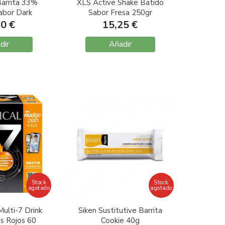
Barrita 33%
XLS Active Shake Batido
abor Dark
Sabor Fresa 250gr
aranja 24
90 €
15,25 €
ades
dir
Añadir
Stock
Stock
agotado
agotado
ulti-7 Drink
Siken Sustitutive Barrita
s Rojos 60
Cookie 40g