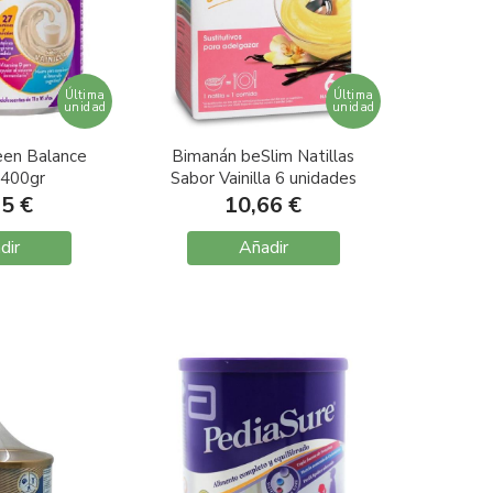
Última
Última
unidad
unidad
een Balance
Bimanán beSlim Natillas
a 400gr
Sabor Vainilla 6 unidades
25 €
10,66 €
dir
Añadir