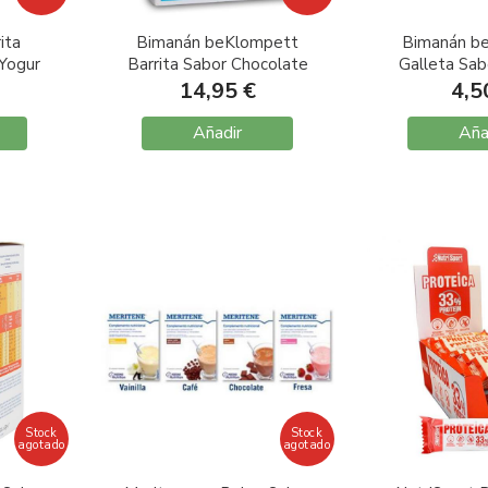
ita
Bimanán beKlompett
Bimanán b
 Yogur
Barrita Sabor Chocolate
Galleta Sab
Crujiente 8 unidades
unid
14,95 €
4,5
Añadir
Aña
Stock
Stock
agotado
agotado