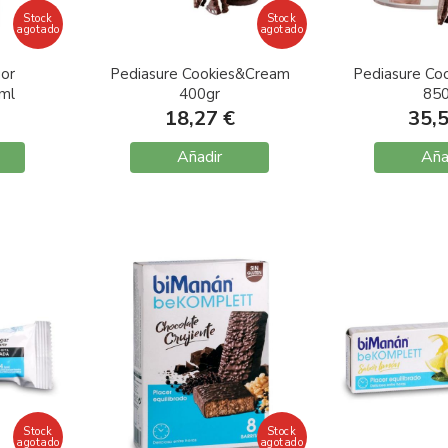
Stock
Stock
agotado
agotado
gor
Pediasure Cookies&Cream
Pediasure Co
ml
400gr
850
18,27 €
35,
Añadir
Aña
Stock
Stock
agotado
agotado