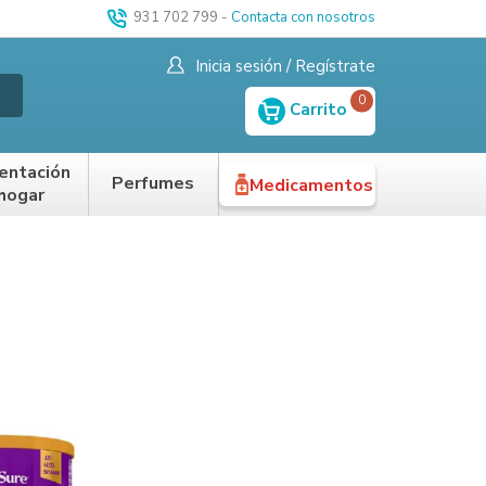
931 702 799
-
Contacta con nosotros
Inicia sesión / Regístrate
0
Carrito
entación
Perfumes
Medicamentos
 hogar