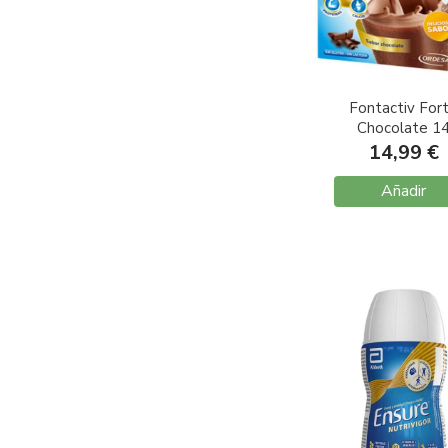
Fontactiv For
Chocolate 1
Sobresx30gr
14,99 €
Añadir