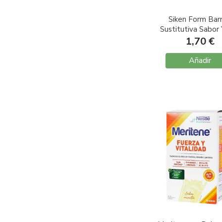
Siken Form Barr
Sustitutiva Sabor
44gr
1,70 €
Añadir