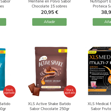
 Sabor
Meritene en Polvo Sabor
NutriSport 
res
Chocolate 15 sobres
Proteica S
Choco y N
20,95 €
38,
unid
Añadir
Aña
Stock
Stock
agotado
agotado
Batido
XLS Active Shake Batido
XLS Medical M
50gr
Sabor Chocolate 250gr
Sabor Fruto