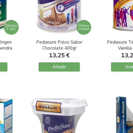
Últimas
Última
2 uds.
unidad
Origen
Pediasure Polvo Sabor
Pediasure T
mendra
Chocolate 400gr
Vainill
13,25 €
13,
Añadir
Aña