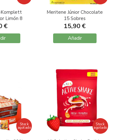
eKomplett
Meritene Júnior Chocolate
or Limón 8
15 Sobres
ades
0 €
15,90 €
dir
Añadir
Stock
Stock
agotado
agotado