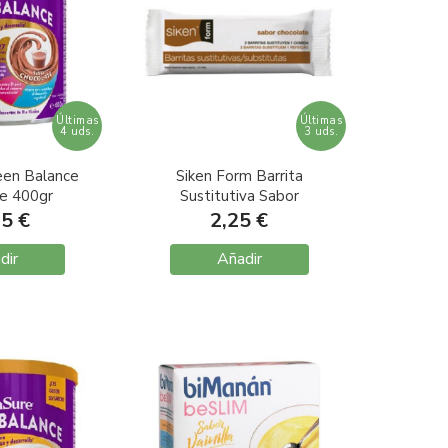
Últimas
Últimas
4 uds.
3 uds.
een Balance
Siken Form Barrita
e 400gr
Sustitutiva Sabor
Chocolate 44gr
95 €
2,25 €
dir
Añadir