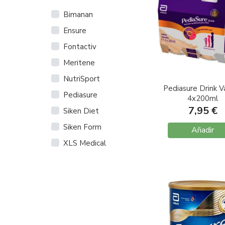
Bimanan
Ensure
Fontactiv
Meritene
NutriSport
Pediasure Drink Va
Pediasure
4x200ml
7,95 €
Siken Diet
Siken Form
Añadir
XLS Medical