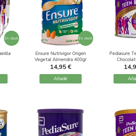
En stock
En stock
inilla
Ensure Nutrivigor Origen
Pediasure T
Vegetal Almendra 400gr
Chocolat
14,95 €
14,
Añadir
Aña