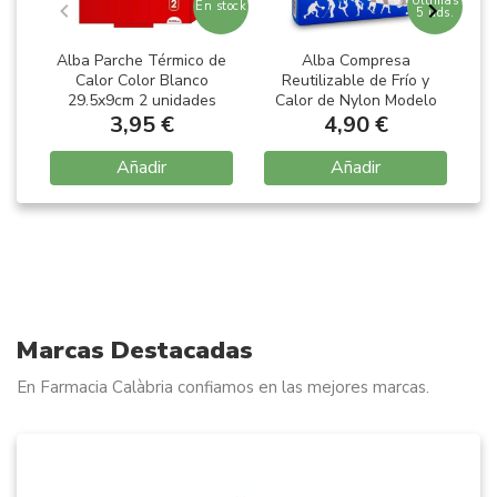
Últimas
En stock
5 uds.
Alba Parche Térmico de
Alba Compresa
A
Calor Color Blanco
Reutilizable de Frío y
29.5x9cm 2 unidades
Calor de Nylon Modelo
3,95 €
Ovalado Color Azul
4,90 €
30x20cm 1 unidad
Añadir
Añadir
Item
1
of
9
Marcas Destacadas
En Farmacia Calàbria confiamos en las mejores marcas.