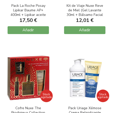
Pack La Roche Posay
Kit de Viaje Nuxe Reve
Lipikar Baume AP+
de Miel (Gel Lavante
400ml + Lipikar aceite
30ml + Bálsamo Facial
limpiador AP+ 100ml
17,50 €
15ml + Bálsamo Aceite
12,01 €
Corporal 30ml + Crema
Manos 15ml)
Añadir
Añadir
Stock
Stock
agotado
agotado
Cofre Nuxe The
Pack Uriage Xémose
Prodigieux Collection
Crema Relipidizante