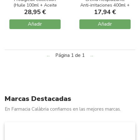
(Huile 100ml + Aceite
Anti-irritaciones 400ml +
Ducha 100ml + Le
28,95 €
Regalo Xémose Aceite
17,94 €
Parfum 15ml + Vela
Limpiador Calmante
70gr)
200ml
Añadir
Añadir
←
Página 1 de 1
→
Marcas Destacadas
En Farmacia Calàbria confiamos en las mejores marcas.