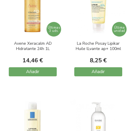
Últimas
Última
3 uds.
unidad
Avene Xeracalm AD
La Roche Posay Lipikar
Hidratante 24h 1L
Huile lLvante ap+ 100ml
14,46 €
8,25 €
Añadir
Añadir