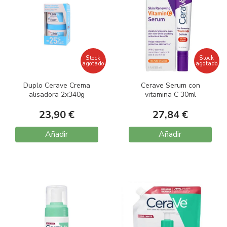
Stock
Stock
agotado
agotado
Duplo Cerave Crema
Cerave Serum con
alisadora 2x340g
vitamina C 30ml
23,90 €
27,84 €
Añadir
Añadir