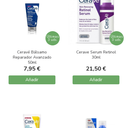
Últimas
Últimas
3 uds.
3 uds.
Ceravé Bálsamo
Cerave Serum Retinol
Reparador Avanzado
30ml
50ml
7,95 €
21,50 €
Añadir
Añadir