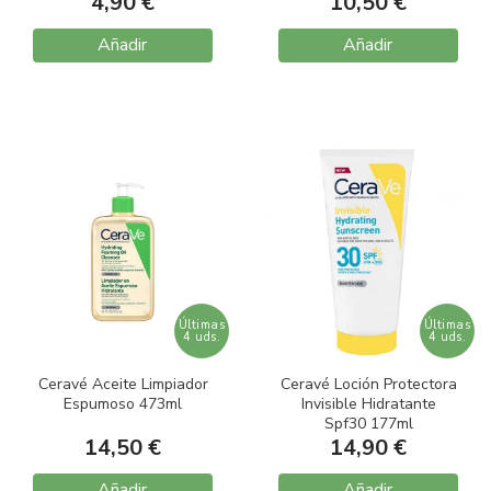
4,90 €
10,50 €
Añadir
Añadir
Últimas
Últimas
4 uds.
4 uds.
Ceravé Aceite Limpiador
Ceravé Loción Protectora
Espumoso 473ml
Invisible Hidratante
Spf30 177ml
14,50 €
14,90 €
Añadir
Añadir