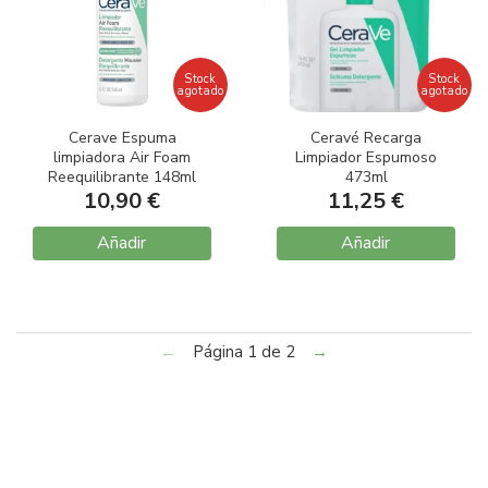
Stock
Stock
agotado
agotado
Cerave Espuma
Ceravé Recarga
limpiadora Air Foam
Limpiador Espumoso
Reequilibrante 148ml
473ml
10,90 €
11,25 €
Añadir
Añadir
←
Página 1 de 2
→