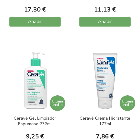
17,30 €
11,13 €
Añadir
Añadir
Última
Última
unidad
unidad
Ceravé Gel Limpiador
Ceravé Crema Hidratante
Espumoso 236ml
177ml
9,25 €
7,86 €