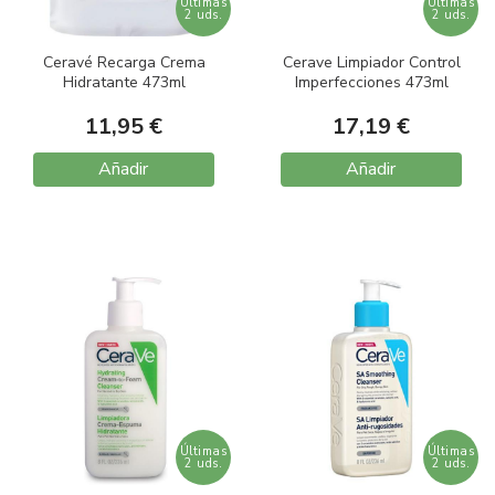
Últimas
Últimas
2 uds.
2 uds.
Ceravé Recarga Crema
Cerave Limpiador Control
Hidratante 473ml
Imperfecciones 473ml
11,95 €
17,19 €
Añadir
Añadir
Últimas
Últimas
2 uds.
2 uds.