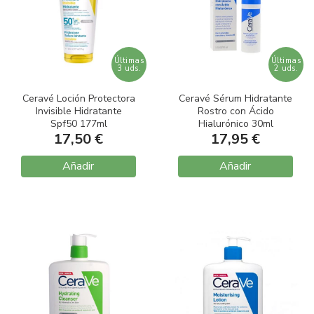
Últimas
Últimas
3 uds.
2 uds.
Ceravé Loción Protectora
Ceravé Sérum Hidratante
Invisible Hidratante
Rostro con Ácido
Spf50 177ml
Hialurónico 30ml
17,50 €
17,95 €
Añadir
Añadir