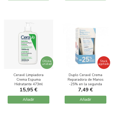
Última
Stock
unidad
agotado
Ceravé Limpiadora
Duplo Ceravé Crema
Crema Espuma
Reparadora de Manos
Hidratante 473ml
-25% en la segunda
15,95 €
unidad 2x50ml
7,49 €
Añadir
Añadir