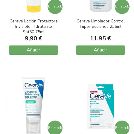
En stock
En stock
Ceravé Loción Protectora
Cerave Limpiador Control
Invisible Hidratante
Imperfecciones 236ml
Spf50 75ml
9,90 €
11,95 €
Añadir
Añadir
En stock
En stock