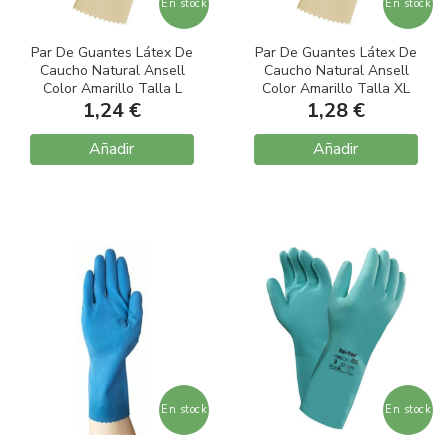
En stock
En stock
Par De Guantes Látex De
Par De Guantes Látex De
Caucho Natural Ansell
Caucho Natural Ansell
Color Amarillo Talla L
Color Amarillo Talla XL
1,24 €
8.5-9
1,28 €
(9.5-10)
Añadir
Añadir
En stock
En stock