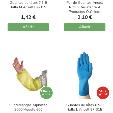
Guantes de látex 7.5-8
Par de Guantes Ansell
talla M Ansell 87-315
Nitrilo Resistente A
Productos Químicos
1,42 €
Color Verde Talla 10
2,10 €
Añadir
Añadir
Últimas
Stock
4 uds.
agotado
Cubremangas Alphatec
Guantes de látex 8.5-9
3000 Modelo 600
talla L Ansell 87-315