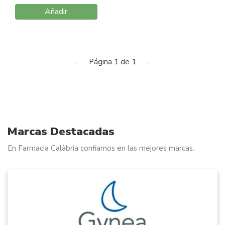
2 Unidades
Añadir
←
Página 1 de 1
→
Marcas Destacadas
En Farmacia Calàbria confiamos en las mejores marcas.