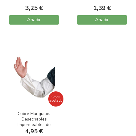
3,25 €
1,39 €
Añadir
Añadir
Stock
agotado
Cubre Manguitos
Desechables
Impermeables de
Polipropileno M2500
4,95 €
Modelo 600 Talla Única